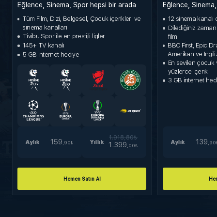
Eğlence, Sinema, Spor hepsi bir arada
Eğlence, Sinema, 
Tüm Film, Dizi, Belgesel, Çocuk içerikleri ve
12 sinema kanalı 
sinema kanalları
Dilediğiniz zaman
Tivibu Spor ile en prestijli ligler
film
145+ TV kanalı
BBC First, Epic Dr
Amerikan ve İngiliz
5 GB internet hediye
En sevilen çocuk v
yüzlerce içerik
3 GB internet hed
1.918
,80₺
159
139
Aylık
Yıllık
Aylık
,90₺
,90
1.399
,00₺
Hemen Satın Al
Hem