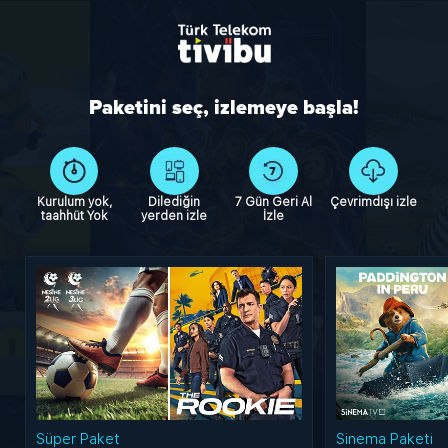
Paketini seç, izlemeye başla!
Kurulum yok,
Dilediğin
7 Gün Geri Al
Çevrimdışı izle
taahhüt Yok
yerden izle
İzle
Süper Paket
Sinema Paketi